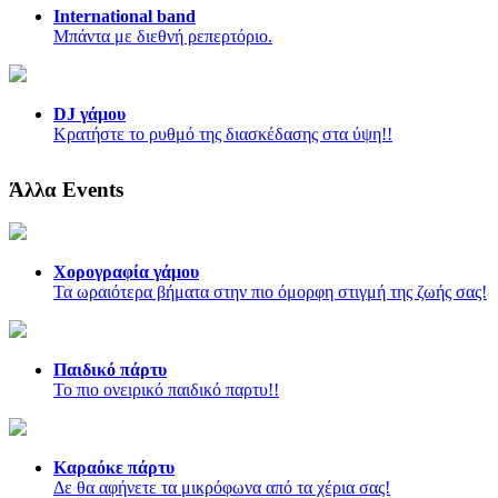
International band
Μπάντα με διεθνή ρεπερτόριο.
DJ γάμου
Κρατήστε το ρυθμό της διασκέδασης στα ύψη!!
Άλλα Events
Χορογραφία γάμου
Τα ωραιότερα βήματα στην πιο όμορφη στιγμή της ζωής σας!
Παιδικό πάρτυ
Το πιο ονειρικό παιδικό παρτυ!!
Καραόκε πάρτυ
Δε θα αφήνετε τα μικρόφωνα από τα χέρια σας!