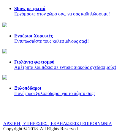
Show με φωτιά
Ερχόμαστε στον χώρο σας, να σας καθηλώσουμε!
Εναέριοι Χορευτές
Εντυπωσιάστε τους καλεσμένους σας!!
Γιρλάντα φωτισμού
Αμέτρητα λαμπάκια σε εντυπωσιακούς σχεδιασμούς!
Ξυλοπόδαροι
Πανίψηλοι ξυλοπόδαροι για το πάρτυ σας!
ΑΡΧΙΚΗ |
ΥΠΗΡΕΣΙΕΣ |
ΕΚΔΗΛΩΣΕΙΣ
|
ΕΠΙΚΟΙΝΩΝΙΑ
Copyright © 2018. All Rights Reserved.