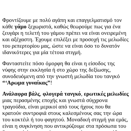
Φροντίζουμε με πολύ αγάπη και επαγγελματισμό τον
κ
ά
θε
γάμ
ο
ξεχωριστά, καθώς
θεωρούμε πως για ένα
ζευγάρι η τελετή του γάμου πρέπει να είναι
ονειρεμένη
και αξέχαστη. Έχουμε επιλέξει με προσοχή τις μελωδίες
του ρεπερτορίου μας, ώστε να είναι όσο το δυνατόν
ιδανικότερες για μία τέτοια στιγμή.
Φανταστείτε πόσο όμορφη θα είναι η είσοδος της
νύφης στην εκκλησία ή στο χώρο της δεξίωσης,
συνοδευόμενη από την γνωστή μελωδία του τανγκό
“‘Αρωμα γυναίκας”
!
Ανάλαφρα βάλς
,
φλογερά τανγκό
,
ερωτικές μελωδίες
μιας περασμένης εποχής και γνωστά σύγχρονα
τραγούδια, είναι μερικοί από τους ήχους που θα
κρατούν συντροφιά στους καλεσμένους σας την ώρα
του κοκτέιλ ή του φαγητού. Μοναδική στιγμή για εμάς,
είναι η συγκίνηση που αντικρύζουμε στα πρόσωπα του