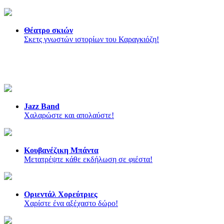
Θέατρο σκιών
Σκετς γνωστών ιστορίων του Καραγκιόζη!
Jazz Band
Χαλαρώστε και απολαύστε!
Κουβανέζικη Μπάντα
Mετατρέψτε κάθε εκδήλωση σε φιέστα!
Οριεντάλ Χορεύτριες
Χαρίστε ένα αξέχαστο δώρο!