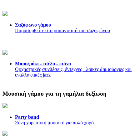
Σαξόφωνο γάμου
Παρασυρθείτε στο ρομαντισμό του σαξοφώνου
Μπουζούκι - τσέλο - πιάνο
Ορχηστρικές συνθέσεις, έντεχνες - λαϊκες δημιούργιες και
εναλλακτικές jazz
Μουσική γάμου για τη γαμήλια δεξίωση
Party band
Ξένη χορευτική μουσική για πολύ χορό.