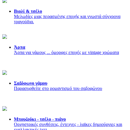
Βιολί & τσέλο
Μελωδίες μιας περασμένης εποχής και γνωστά σύγχρονα
τραγούδια.
Άρπα
Άρπα για γάμους ... όμορφες εποχές με vintage χρώματα
Σαξόφωνο γάμου
Παρασυρθείτε στο ρομαντισμό του σαξοφώνου
Μπουζούκι - τσέλο - πιάνο
Ορχηστρικές συνθέσεις, έντεχνες - λαϊκες δημιούργιες και
εναλλακτικές jazz