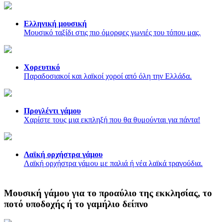
Ελληνική μουσική
Μουσικό ταξίδι στις πιο όμορφες γωνιές του τόπου μας.
Χορευτικό
Παραδοσιακοί και λαϊκοί χοροί από όλη την Ελλάδα.
Προγλέντι γάμου
Χαρίστε τους μια εκπληξή που θα θυμούνται για πάντα!
Λαϊκή ορχήστρα γάμου
Λαϊκή ορχήστρα γάμου με παλιά ή νέα λαϊκά τραγούδια.
Μουσική γάμου για το προαύλιο της εκκλησίας, το
ποτό υποδοχής ή το γαμήλιο δείπνο