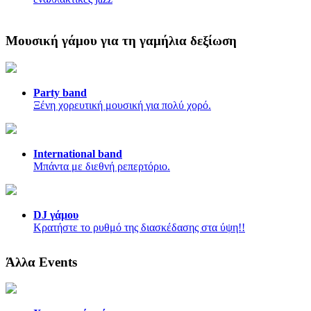
Μουσική γάμου για τη γαμήλια δεξίωση
Party band
Ξένη χορευτική μουσική για πολύ χορό.
International band
Μπάντα με διεθνή ρεπερτόριο.
DJ γάμου
Κρατήστε το ρυθμό της διασκέδασης στα ύψη!!
Άλλα Events