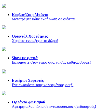
Κουβανέζικη Μπάντα
Mετατρέψτε κάθε εκδήλωση σε φιέστα!
Οριεντάλ Χορεύτριες
Χαρίστε ένα αξέχαστο δώρο!
Show με φωτιά
Ερχόμαστε στον χώρο σας, να σας καθηλώσουμε!
Εναέριοι Χορευτές
Εντυπωσιάστε τους καλεσμένους σας!!
Γιρλάντα φωτισμού
Αμέτρητα λαμπάκια σε εντυπωσιακούς σχεδιασμούς!